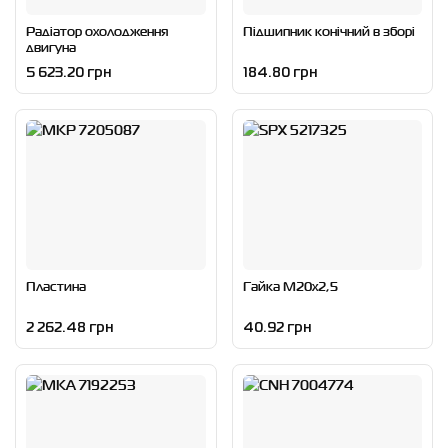
Радіатор охолодження
Пiдшипник конiчний в зборі
двигуна
5 623.20 грн
184.80 грн
Пластина
Гайка M20x2,5
2 262.48 грн
40.92 грн