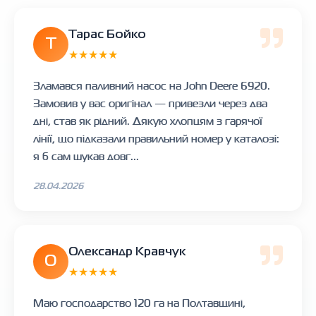
Тарас Бойко
Т
★★★★★
Зламався паливний насос на John Deere 6920.
Замовив у вас оригінал — привезли через два
дні, став як рідний. Дякую хлопцям з гарячої
лінії, що підказали правильний номер у каталозі:
я б сам шукав довг...
28.04.2026
Олександр Кравчук
О
★★★★★
Маю господарство 120 га на Полтавщині,