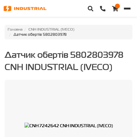
Головна
Головна
CNH INDUSTRIAL (IVECO)
Датчик обертів 5802803978
Каталог техніки
Датчик обертів 5802803978
Категорії
CNH INDUSTRIAL (IVECO)
Доставка та оплата
Контакти
Про нас
Особистий кабінет