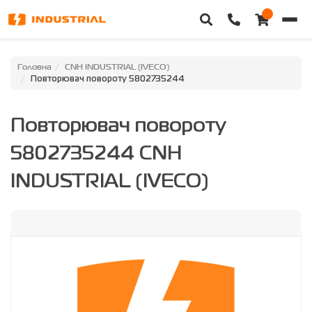
Головна
Головна
CNH INDUSTRIAL (IVECO)
Повторювач повороту 5802735244
Каталог техніки
Повторювач повороту
Категорії
5802735244 CNH
Доставка та оплата
INDUSTRIAL (IVECO)
Контакти
Про нас
Особистий кабінет