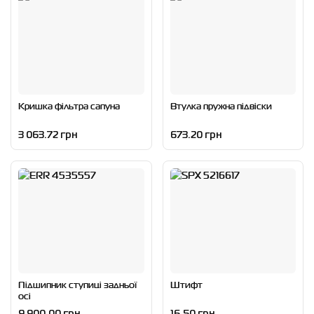
Кришка фільтра сапуна
Втулка пружна підвіски
3 063.72 грн
673.20 грн
Підшипник ступиці задньої
Штифт
осі
9 900.00 грн
16.50 грн