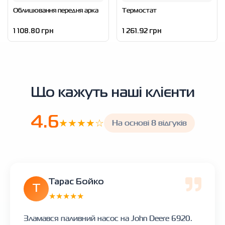
Облицювання передня арка
Термостат
1 108.80 грн
1 261.92 грн
Що кажуть наші клієнти
4.6
★★★★☆
На основі 8 відгуків
Тарас Бойко
Т
★★★★★
Зламався паливний насос на John Deere 6920.