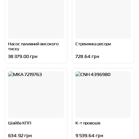
Насос паливний високого
Стремянка ресори
тиску
38 379.00 грн
728.64 грн
Шайба КПП
К-т проводів
634.92 грн
9 539.64 грн