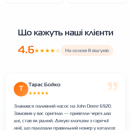
Що кажуть наші клієнти
4.6
★★★★☆
На основі 8 відгуків
Тарас Бойко
Т
★★★★★
Зламався паливний насос на John Deere 6920.
Замовив у вас оригінал — привезли через два
дні, став як рідний. Дякую хлопцям з гарячої
лінії, що підказали правильний номер у каталозі: