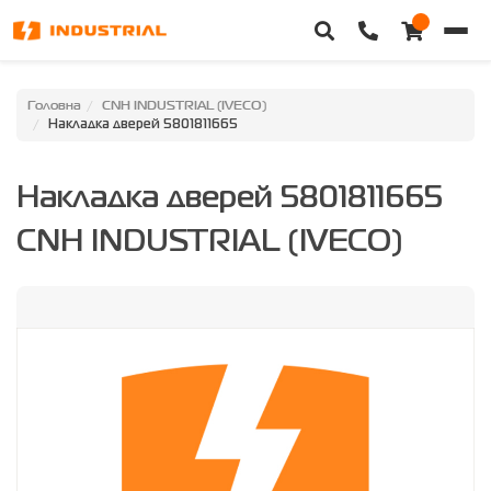
Головна
Головна
CNH INDUSTRIAL (IVECO)
Накладка дверей 5801811665
Каталог техніки
Накладка дверей 5801811665
Категорії
CNH INDUSTRIAL (IVECO)
Доставка та оплата
Контакти
Про нас
Особистий кабінет