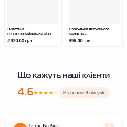
Пластина
Прокладка випускного
початковідділювача ліва
колектора
2 970.00 грн
396.00 грн
Що кажуть наші клієнти
4.6
★★★★☆
На основі 8 відгуків
Тарас Бойко