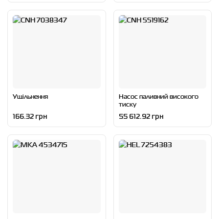
Ущільнення
Насос паливний високого
тиску
166.32 грн
55 612.92 грн