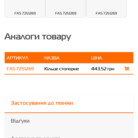
FAS 7251269
FAS 7251269
FAS 7251269
Аналоги товару
АРТИКУЛ
НАЗВА
ЦІНА
FAS 7251269
Кільце стопорне
443.52 грн
Застосування до техніки
Відгуки