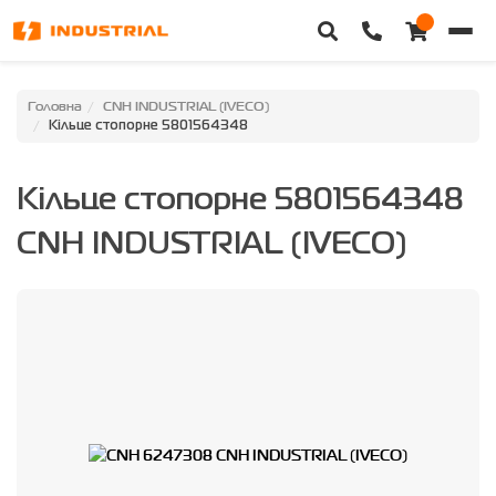
Головна
Головна
CNH INDUSTRIAL (IVECO)
Кільце стопорне 5801564348
Каталог техніки
Кільце стопорне 5801564348
Категорії
CNH INDUSTRIAL (IVECO)
Доставка та оплата
Контакти
Про нас
Особистий кабінет