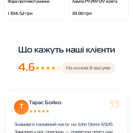
Фара противотуманна
Лампа PY21W 12V жовта
1 334.52 грн
33.00 грн
Що кажуть наші клієнти
4.6
★★★★☆
На основі 8 відгуків
Тарас Бойко
Т
★★★★★
Зламався паливний насос на John Deere 6920.
Замовив у вас оригінал — привезли через два