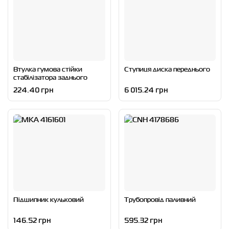
Втулка гумова стійки
Ступиця диска переднього
стабілізатора заднього
224.40 грн
6 015.24 грн
Підшипник кульковий
Трубопровід паливний
146.52 грн
595.32 грн