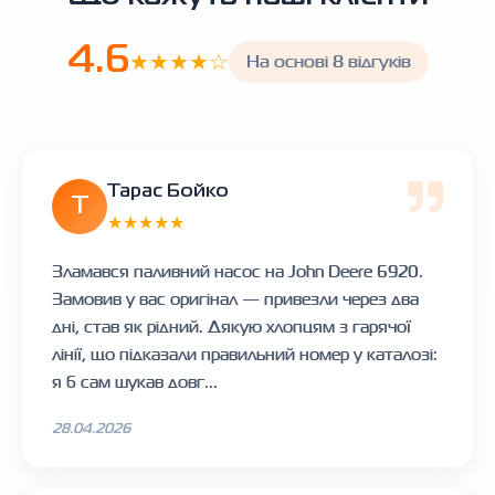
4.6
★★★★☆
На основі 8 відгуків
Тарас Бойко
Т
★★★★★
Зламався паливний насос на John Deere 6920.
Замовив у вас оригінал — привезли через два
дні, став як рідний. Дякую хлопцям з гарячої
лінії, що підказали правильний номер у каталозі:
я б сам шукав довг...
28.04.2026