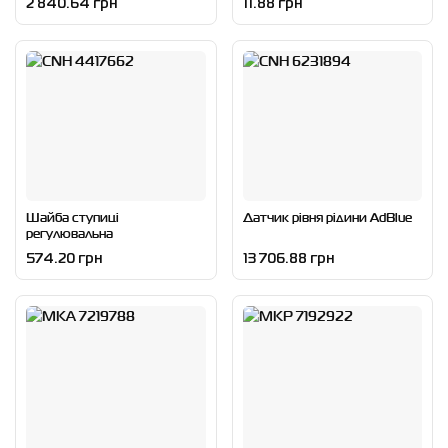
2 840.64 грн
11.88 грн
Шайба ступиці
Датчик рівня рідини AdBlue
регулювальна
574.20 грн
13 706.88 грн