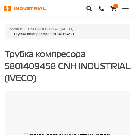
Головна
Головна
CNH INDUSTRIAL (IVECO)
Трубка компресора 5801409458
Каталог техніки
Трубка компресора
Категорії
5801409458 CNH INDUSTRIAL
Доставка та оплата
(IVECO)
Контакти
Про нас
Особистий кабінет