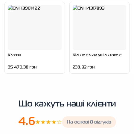
Клапан
Кільце гільзи ущільнююче
35 470.38 грн
238.92 грн
Що кажуть наші клієнти
4.6
★★★★☆
На основі 8 відгуків