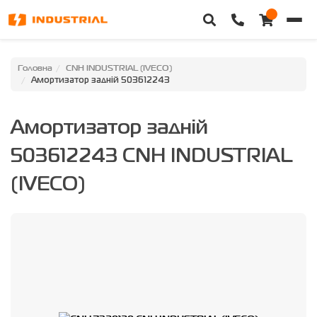
Головна
Головна
CNH INDUSTRIAL (IVECO)
Амортизатор задній 503612243
Каталог техніки
Амортизатор задній
Категорії
503612243 CNH INDUSTRIAL
Доставка та оплата
(IVECO)
Контакти
Про нас
Особистий кабінет