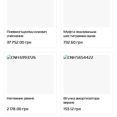
Пневмогідропідсилювач
Муфта зеднувальна
зчеплення
шестигранних валів
37 752.00 грн
732.60 грн
Натяжник ремня
Втулка амортизатора
верхня
2 178.00 грн
153.12 грн