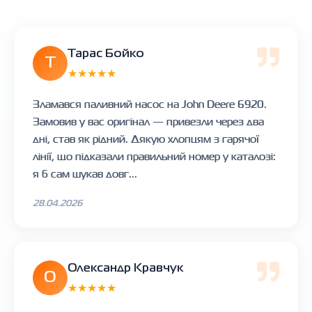
Тарас Бойко
Т
★★★★★
Зламався паливний насос на John Deere 6920.
Замовив у вас оригінал — привезли через два
дні, став як рідний. Дякую хлопцям з гарячої
лінії, що підказали правильний номер у каталозі:
я б сам шукав довг...
28.04.2026
Олександр Кравчук
О
★★★★★