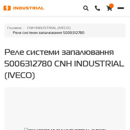
Головна
Головна
CNH INDUSTRIAL (IVECO)
Реле системи запалювання 5006312780
Каталог техніки
Реле системи запалювання
Категорії
5006312780 CNH INDUSTRIAL
Доставка та оплата
(IVECO)
Контакти
Про нас
Особистий кабінет