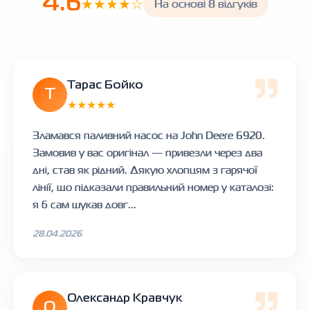
4.6
★★★★☆
На основі 8 відгуків
Тарас Бойко
Т
★★★★★
Зламався паливний насос на John Deere 6920.
Замовив у вас оригінал — привезли через два
дні, став як рідний. Дякую хлопцям з гарячої
лінії, що підказали правильний номер у каталозі:
я б сам шукав довг...
28.04.2026
Олександр Кравчук
О