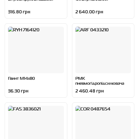
316.80 грн
2 640.00 грн
Гвинт M14x80
РМК
пневмогідропідсилювача
зчеплення
36.30 грн
2 460.48 грн