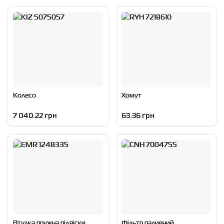
Колесо
Хомут
7 040.22 грн
63.36 грн
Втулка пружна підвіски
Фільтр паливний