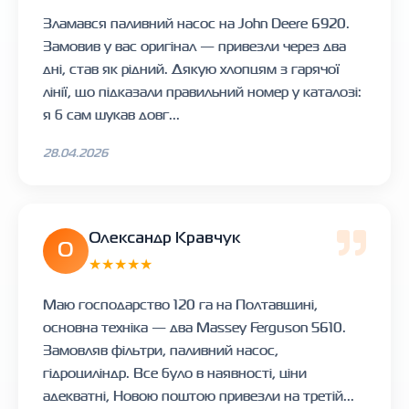
Зламався паливний насос на John Deere 6920.
Замовив у вас оригінал — привезли через два
дні, став як рідний. Дякую хлопцям з гарячої
лінії, що підказали правильний номер у каталозі:
я б сам шукав довг...
28.04.2026
Олександр Кравчук
О
★★★★★
Маю господарство 120 га на Полтавщині,
основна техніка — два Massey Ferguson 5610.
Замовляв фільтри, паливний насос,
гідроциліндр. Все було в наявності, ціни
адекватні, Новою поштою привезли на третій...