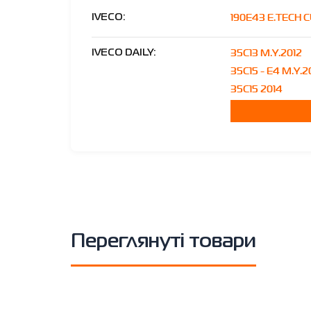
190E43 E.TECH 
IVECO:
35C13 M.Y.2012
IVECO DAILY:
35C15 - E4 M.Y.
35C15 2014
Переглянуті товари