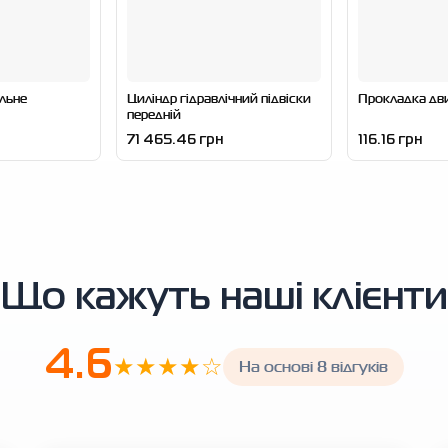
льне
Циліндр гідравлічний підвіски
Прокладка дв
передній
71 465.46 грн
116.16 грн
Що кажуть наші клієнти
4.6
★★★★☆
На основі 8 відгуків