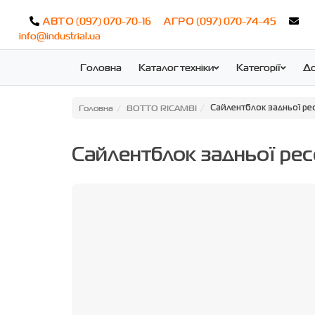
(097) 070-70-16
(097) 070-74-45
АВТО
АГРО
info@industrial.ua
Головна
Каталог техніки
Категорії
До
Головна
BOTTO RICAMBI
Сайлентблок задньої р
Сайлентблок задньої р