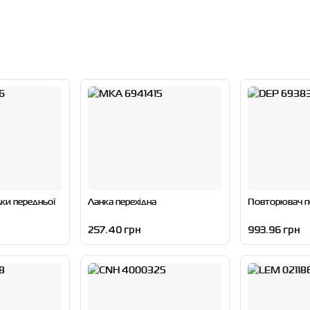
ки передньої
Ланка перехідна
Повторювач п
257.40 грн
993.96 грн