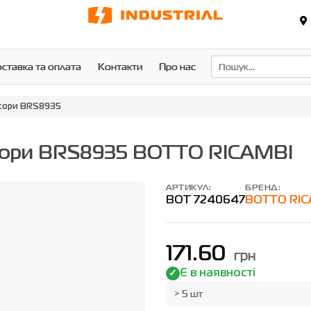
ставка та оплата
Контакти
Про нас
есори BRS8935
есори BRS8935 BOTTO RICAMBI
АРТИКУЛ:
БРЕНД:
BOT 7240647
BOTTO RIC
171.60
грн
Є в наявності
> 5 шт