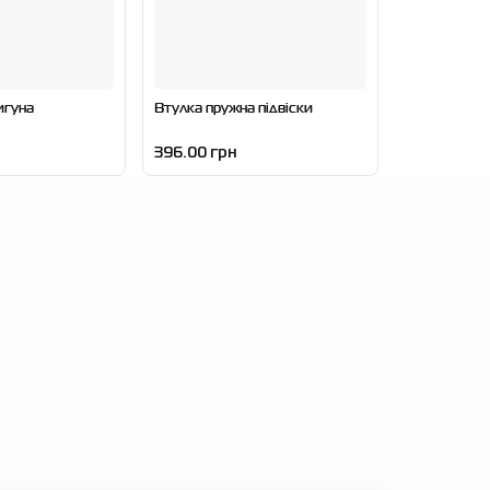
игуна
Втулка пружна підвіски
396.00 грн