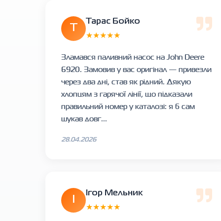
Тарас Бойко
Т
★★★★★
Зламався паливний насос на John Deere
6920. Замовив у вас оригінал — привезли
через два дні, став як рідний. Дякую
хлопцям з гарячої лінії, що підказали
правильний номер у каталозі: я б сам
шукав довг...
28.04.2026
Ігор Мельник
І
★★★★★