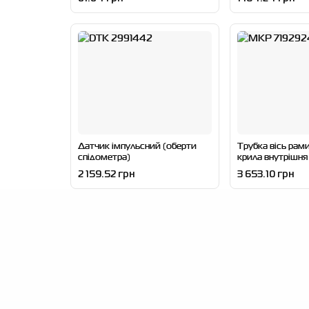
Датчик імпульсний (оберти
Трубка вісь рам
спідометра)
крила внутрішня
2 159.52 грн
3 653.10 грн