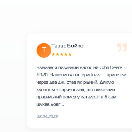
Тарас Бойко
Т
★★★★★
Зламався паливний насос на John Deere
6920. Замовив у вас оригінал — привезли
через два дні, став як рідний. Дякую
хлопцям з гарячої лінії, що підказали
правильний номер у каталозі: я б сам
шукав довг...
28.04.2026