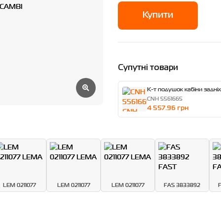
Купити
Супутні товари
К-т подушок кабіни задніх
CNH 5561665
4 557.96 грн
LEM 0211077
LEM 0211077
LEM 0211077
FAS 3833892