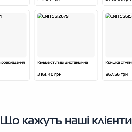
и розкладання
Кільце ступиці дистанційне
Кришка ступиц
3 161.40 грн
967.56 грн
Що кажуть наші клієнти