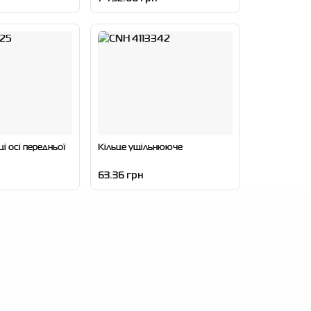
і осі передньої
Кільце ущільнююче
63.36 грн