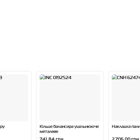
иру
Кільце балансира ущільнююче
Накладка пали
металеве
741.84 грн
2 706.00 грн