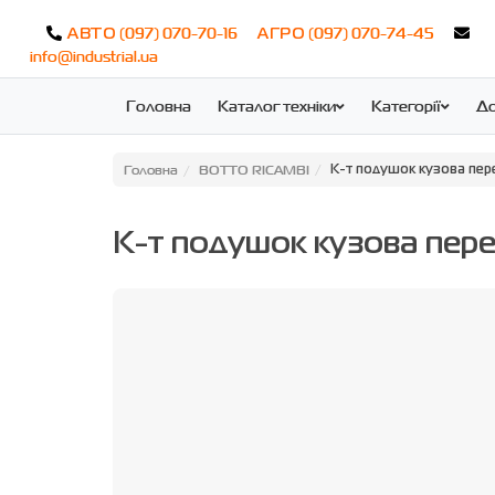
(097) 070-70-16
(097) 070-74-45
АВТО
АГРО
info@industrial.ua
Головна
Каталог техніки
Категорії
До
Головна
BOTTO RICAMBI
К-т подушок кузова пер
К-т подушок кузова пер