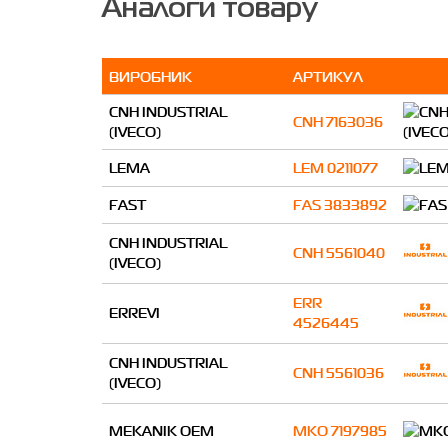
Аналоги товару
ВИРОБНИК
АРТИКУЛ
CNH INDUSTRIAL
CNH 7163036
(IVECO)
LEMA
LEM 0211077
FAST
FAS 3833892
CNH INDUSTRIAL
CNH 5561040
(IVECO)
ERR
ERREVI
4526445
CNH INDUSTRIAL
CNH 5561036
(IVECO)
MEKANIK OEM
MKO 7197985