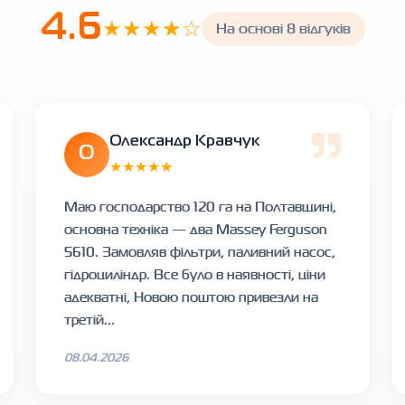
4.6
★★★★☆
На основі 8 відгуків
Олександр Кравчук
О
★★★★★
Маю господарство 120 га на Полтавщині,
основна техніка — два Massey Ferguson
5610. Замовляв фільтри, паливний насос,
гідроциліндр. Все було в наявності, ціни
адекватні, Новою поштою привезли на
третій...
08.04.2026