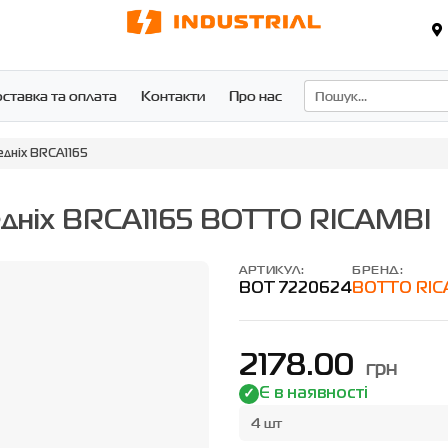
ставка та оплата
Контакти
Про нас
едніх BRCA1165
едніх BRCA1165 BOTTO RICAMBI
АРТИКУЛ:
БРЕНД:
BOT 7220624
BOTTO RIC
2178.00
грн
Є в наявності
4 шт