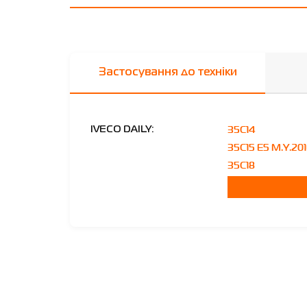
Застосування до техніки
35C14
IVECO DAILY:
35C15 E5 M.Y.20
35C18