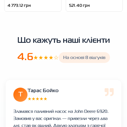
4 773.12 грн
521.40 грн
Що кажуть наші клієнти
4.6
★★★★☆
На основі 8 відгуків
Тарас Бойко
Т
★★★★★
Зламався паливний насос на John Deere 6920.
Замовив у вас оригінал — привезли через два
дні, став як рідний. Дякую хлопцям з гарячої