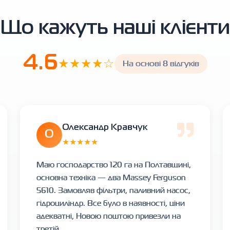
Що кажуть наші клієнти
4.6
★★★★☆
На основі 8 відгуків
Олександр Кравчук
О
★★★★★
Маю господарство 120 га на Полтавщині,
основна техніка — два Massey Ferguson
5610. Замовляв фільтри, паливний насос,
гідроциліндр. Все було в наявності, ціни
адекватні, Новою поштою привезли на
третій...