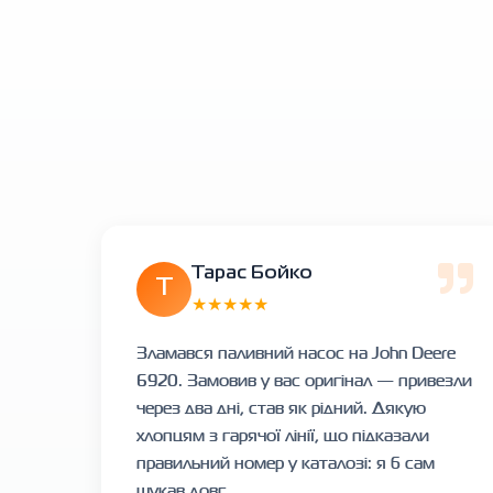
Тарас Бойко
Т
★★★★★
Зламався паливний насос на John Deere
6920. Замовив у вас оригінал — привезли
через два дні, став як рідний. Дякую
хлопцям з гарячої лінії, що підказали
правильний номер у каталозі: я б сам
шукав довг...