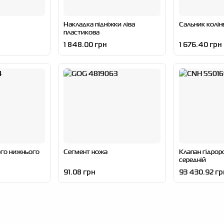
Накладка підніжки ліва
Сальник колін
пластикова
1 848.00 грн
1 676.40 грн
ого нижнього
Сегмент ножа
Клапан гідрор
середній
91.08 грн
93 430.92 гр