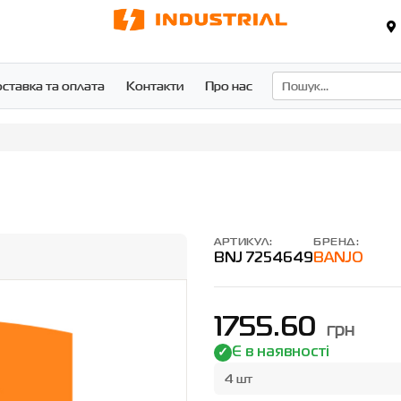
ставка та оплата
Контакти
Про нас
АРТИКУЛ:
БРЕНД:
BNJ 7254649
BANJO
1755.60
грн
Є в наявності
4 шт