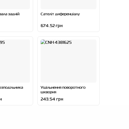
вала задній
Сателіт диференціалу
674.52 грн
озподільника
Ущільнення поворотного
шкворня
н
243.54 грн