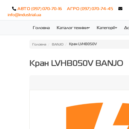
(097) 070-70-16
(097) 070-74-45
АВТО
АГРО
info@industrial.ua
Головна
Каталог техніки
Категорії
До
Головна
BANJO
Кран LVHB050V
Кран LVHB050V BANJO