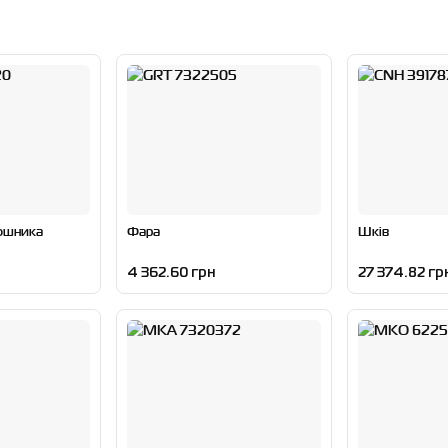
ошника
Фара
Шків
4 362.60 грн
27 374.82 гр