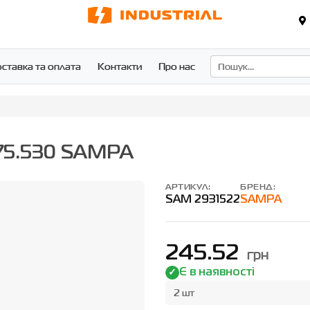
ставка та оплата
Контакти
Про нас
075.530 SAMPA
АРТИКУЛ:
БРЕНД:
SAM 2931522
SAMPA
245.52
грн
Є в наявності
2 шт