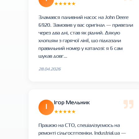
★★★★★
Зламався паливний насос на John Deere
6920. Замовив у вас оригінал — привезли
через два дні, став як рідний. Дякую
хлопцям з гарячої лінії, що підказали
правильний номер у каталозі: я б сам
шукав довг...
28.04.2026
Ігор Мельник
І
★★★★★
Працюю на СТО, спеціалізуємось на
ремонті сільгосптехніки. Industrial.ua —