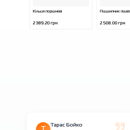
Кільця поршневі
Підшипник підві
2 389.20 грн
2 508.00 грн
Тарас Бойко
Т