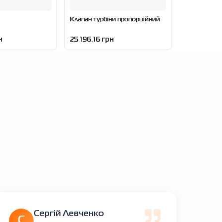
Клапан турбіни пропорційний
н
25 196.16 грн
Сергій Левченко
С