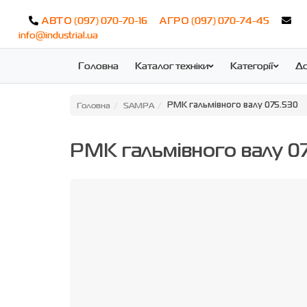
(097) 070-70-16
(097) 070-74-45
АВТО
АГРО
info@industrial.ua
Головна
Каталог техніки
Категорії
До
Головна
SAMPA
РМК гальмівного валу 075.530
РМК гальмівного валу 