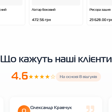
сний
Ліхтар боковий
Ресора задня
472.56 грн
23 628.00 гр
Що кажуть наші клієнти
4.6
★★★★☆
На основі 8 відгуків
Олександр Кравчук
О