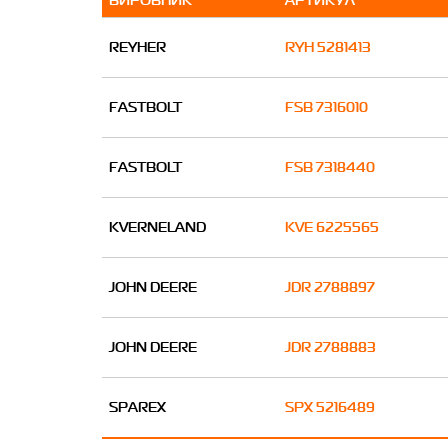
REYHER
RYH 5281413
FASTBOLT
FSB 7316010
FASTBOLT
FSB 7318440
KVERNELAND
KVE 6225565
JOHN DEERE
JDR 2788897
JOHN DEERE
JDR 2788883
SPAREX
SPX 5216489