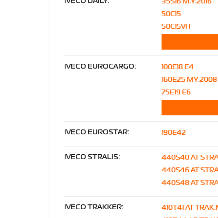
35S16 M.Y.2016
IVECO DAILY:
50C15
50C15VH
100E18 E4
IVECO EUROCARGO:
160E25 MY.2008
75E19 E6
190E42
IVECO EUROSTAR:
440S40 AT STRA
IVECO STRALIS:
440S46 AT STR
440S48 AT STRA
410T41 AT TRAK
IVECO TRAKKER: