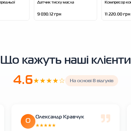
ередньої
Датчик тиску масла
Компресор ко
9 030.12 грн
11 220.00 грн
Що кажуть наші клієнти
4.6
★★★★☆
На основі 8 відгуків
Олександр Кравчук
О
★★★★★