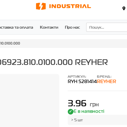
ставка та оплата
Контакти
Про нас
10.0100.000
 06923.810.0100.000 REYHER
АРТИКУЛ:
БРЕНД:
RYH 5281414
REYHER
3.96
грн
Є в наявності
> 5 шт