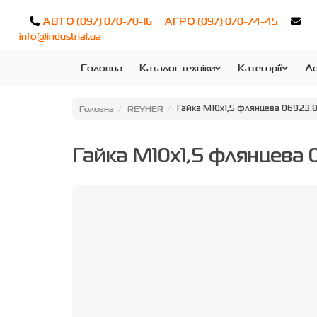
(097) 070-70-16
(097) 070-74-45
АВТО
АГРО
info@industrial.ua
Головна
Каталог техніки
Категорії
До
Головна
REYHER
Гайка M10x1,5 флянцева 06923.8
Гайка M10x1,5 флянцева