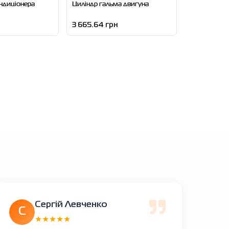
ндицiонера
Циліндр гальма двигуна
3 665.64 грн
Сергій Левченко
С
★★★★★