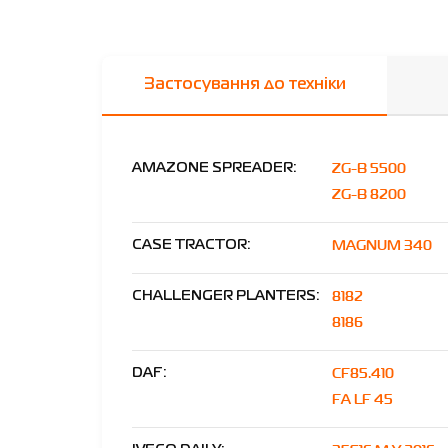
Застосування до техніки
ZG-B 5500
AMAZONE SPREADER:
ZG-B 8200
MAGNUM 340
CASE TRACTOR:
8182
CHALLENGER PLANTERS:
8186
CF85.410
DAF:
FA LF 45