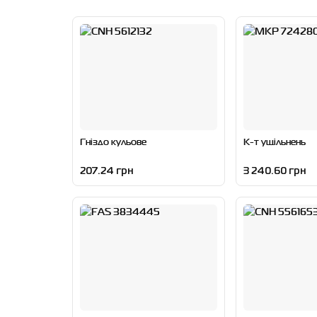
Гніздо кульове
К-т ущільнень
207.24 грн
3 240.60 грн