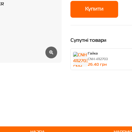
Купити
Супутні товари
Гайка
CNH 4112703
26.40 грн
НАЗВА
НАЯВНІ