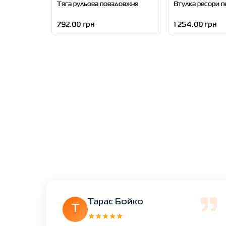
Тяга рульова повздовжня
Втулка ресори п
792.00 грн
1 254.00 грн
Тарас Бойко
Т
★★★★★