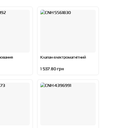
рювання
Клапан електромагнітний
1 537.80 грн