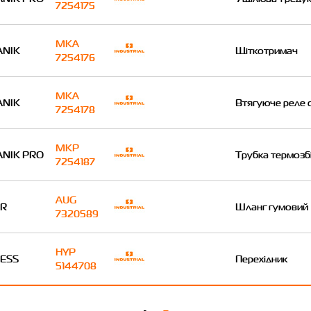
7254175
MKA
NIK
Щіткотримач
7254176
MKA
NIK
Втягуюче реле 
7254178
MKP
NIK PRO
Трубка термозб
7254187
AUG
ER
Шланг гумовий
7320589
HYP
ESS
Перехідник
5144708