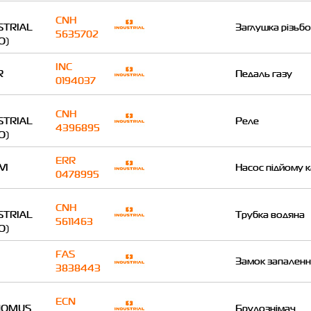
CNH
STRIAL
Заглушка різьб
5635702
O)
INC
R
Педаль газу
0194037
CNH
STRIAL
Реле
4396895
O)
ERR
VI
Насос підйому к
0478995
CNH
STRIAL
Трубка водяна
5611463
O)
FAS
Замок запален
3838443
ECN
NOMUS
Брудознімач