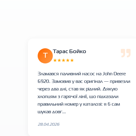
Тарас Бойко
Т
★★★★★
Зламався паливний насос на John Deere
6920. Замовив у вас оригінал — привезли
через два дні, став як рідний. Дякую
хлопцям з гарячої лінії, що підказали
правильний номер у каталозі: я б сам
шукав довг...
28.04.2026