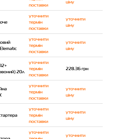
ціну
поставки
уточнити
уточнити
ююче
термін
ціну
поставки
уточнити
совий
уточнити
термін
Elematic
ціну
поставки
уточнити
12+
термін
228.36 грн
рвоний) 20л
поставки
уточнити
ійна
уточнити
термін
X
ціну
поставки
уточнити
уточнити
стартера
термін
ціну
поставки
уточнити
уточнити
ктора
термін