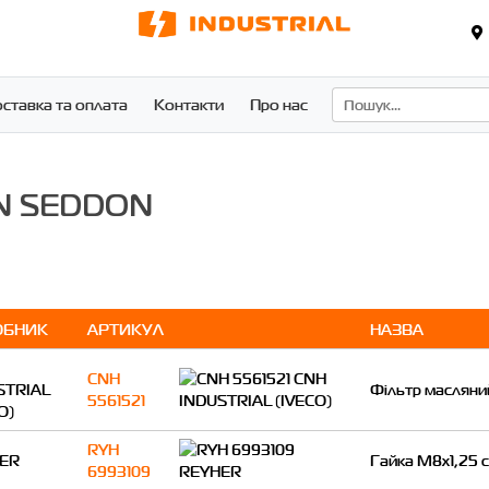
ставка та оплата
Контакти
Про нас
ON SEDDON
ОБНИК
АРТИКУЛ
НАЗВА
CNH
STRIAL
Фільтр масляни
5561521
O)
RYH
ER
Гайка M8x1,25 
6993109