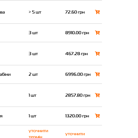
ова
> 5 шт
72.60 грн
3 шт
8910.00 грн
3 шт
467.28 грн
абіни
2 шт
6996.00 грн
1 шт
2857.80 грн
ня
1 шт
1320.00 грн
уточнити
уточнити
термін