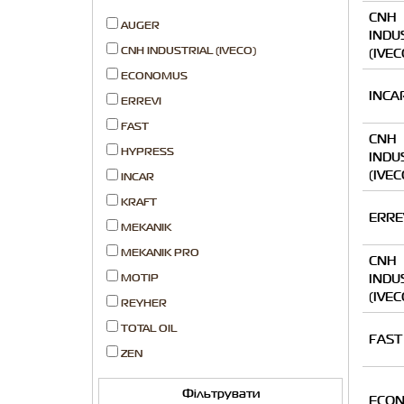
CNH
AUGER
INDU
CNH INDUSTRIAL (IVECO)
(IVEC
ECONOMUS
INCA
ERREVI
FAST
CNH
HYPRESS
INDU
(IVEC
INCAR
KRAFT
ERRE
MEKANIK
MEKANIK PRO
CNH
INDU
MOTIP
(IVEC
REYHER
TOTAL OIL
FAST
ZEN
Фільтрувати
ECO