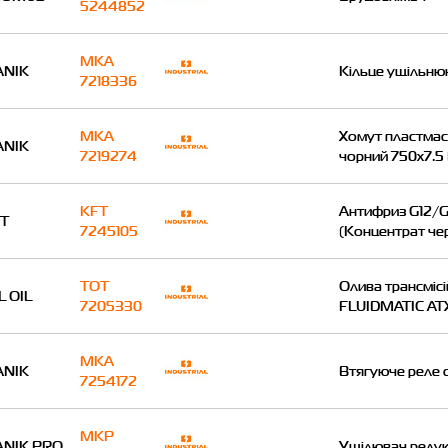
5244852
MKA
NIK
Кільце ущільн
7218336
MKA
Хомут пластма
NIK
7219274
чорний 750x7.5 
KFT
Антифриз G12/G
T
7245105
(Концентрат че
TOT
Олива трансміс
L OIL
7205330
FLUIDMATIC AT
MKA
NIK
Втягуюче реле 
7254172
MKP
NIK PRO
Ущілювач реду