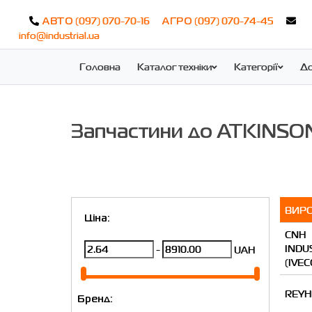
(097) 070-70-16
(097) 070-74-45
АВТО
АГРО
info@industrial.ua
Головна
Каталог техніки
Категорії
До
Запчастини до ATKINS
ВИР
Ціна:
CNH
INDU
-
UAH
(IVEC
REYH
Бренд: