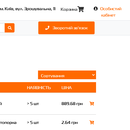
м. Київ, вул. Зрошувальна, 11
Особистий
Корзина
кабінет
Зворотній зв'язок
НАЯВНІСТЬ
ЦІНА
й
> 5 шт
889.68 грн
стопорна
> 5 шт
2.64 грн