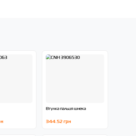
Втулка пальця шнека
рн
344.52 грн