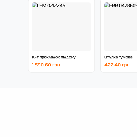
К-т прокладок піддону
Втулка гумова
1 590.60 грн
422.40 грн