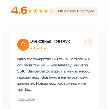
4.6
★★★★☆
На основі 8 відгуків
Олександр Кравчук
О
★★★★★
Маю господарство 120 га на Полтавщині,
основна техніка — два Massey Ferguson
5610. Замовляв фільтри, паливний насос,
гідроциліндр. Все було в наявності, ціни
адекватні, Новою поштою привезли на
третій...
08.04.2026