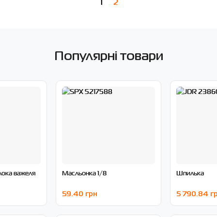
1
2
Популярні товари
лока важеля
Масльонка 1/8
Шпилька
59.40 грн
5 790.84 г