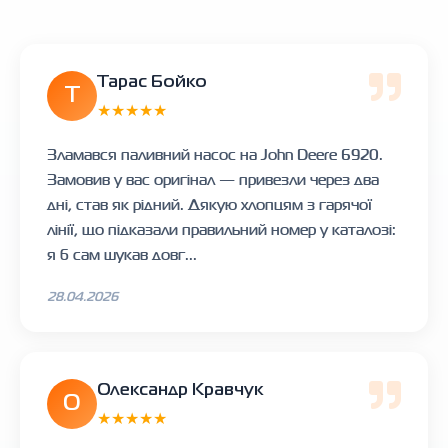
Тарас Бойко
Т
★★★★★
Зламався паливний насос на John Deere 6920.
Замовив у вас оригінал — привезли через два
дні, став як рідний. Дякую хлопцям з гарячої
лінії, що підказали правильний номер у каталозі:
я б сам шукав довг...
28.04.2026
Олександр Кравчук
О
★★★★★