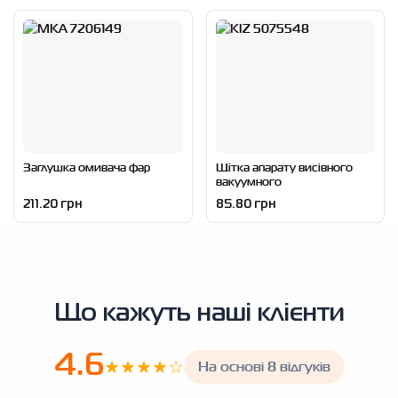
Заглушка омивача фар
Щітка апарату висівного
вакуумного
211.20 грн
85.80 грн
Що кажуть наші клієнти
4.6
★★★★☆
На основі 8 відгуків