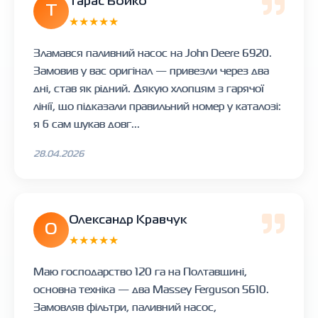
Тарас Бойко
Т
★★★★★
Зламався паливний насос на John Deere 6920.
Замовив у вас оригінал — привезли через два
дні, став як рідний. Дякую хлопцям з гарячої
лінії, що підказали правильний номер у каталозі:
я б сам шукав довг...
28.04.2026
Олександр Кравчук
О
★★★★★
Маю господарство 120 га на Полтавщині,
основна техніка — два Massey Ferguson 5610.
Замовляв фільтри, паливний насос,