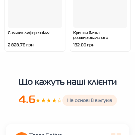
Сальник диференціала
Кришка бачка
розширювального
2 828.76 грн
132.00 грн
Що кажуть наші клієнти
4.6
★★★★☆
На основі 8 відгуків