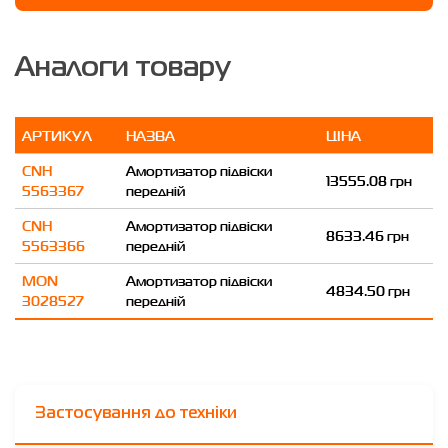
Аналоги товару
АРТИКУЛ
НАЗВА
ЦІНА
CNH
Амортизатор підвіски
13555.08 грн
5563367
передній
CNH
Амортизатор підвіски
8633.46 грн
5563366
передній
MON
Амортизатор підвіски
4834.50 грн
3028527
передній
Застосування до техніки