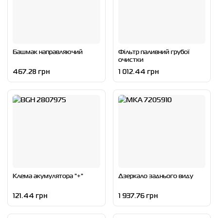
Башмак направляючий
Фільтр паливний грубої
очистки
467.28 грн
1 012.44 грн
Клема акумулятора "+"
Дзеркало заднього виду
121.44 грн
1 937.76 грн