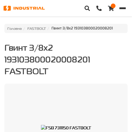
Головна
Головна
FASTBOLT
Гвинт 3/8x2 193103800020008201
Каталог техніки
Гвинт 3/8x2
Категорії
193103800020008201
Доставка та оплата
FASTBOLT
Контакти
Про нас
Особистий кабінет