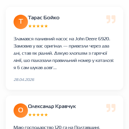
Тарас Бойко
Т
★★★★★
Зламався паливний насос на John Deere 6920.
Замовив у вас оригінал — привезли через два
дні, став як рідний. Дякую хлопцям з гарячої
лінії, що підказали правильний номер у каталозі:
я б сам шукав довг...
28.04.2026
Олександр Кравчук
О
★★★★★
Маю господарство 120 га на Полтавщині,